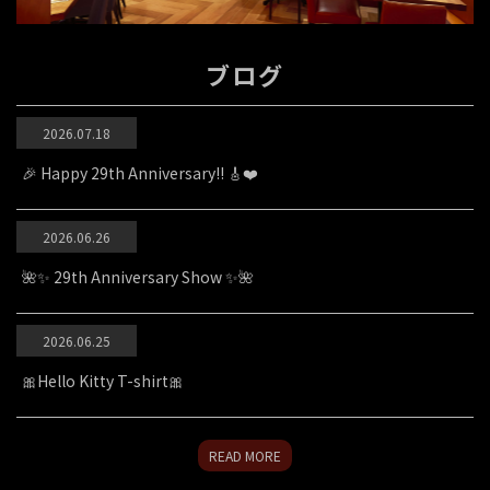
ブログ
2026.07.18
🎉 Happy 29th Anniversary!! 🎸❤️
2026.06.26
🌺✨ 29th Anniversary Show ✨🌺
2026.06.25
🎀Hello Kitty T-shirt🎀
READ MORE