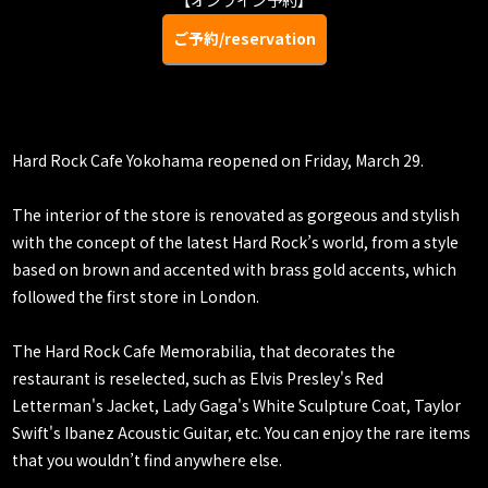
【オンライン予約】
ご予約/reservation
Hard Rock Cafe Yokohama reopened on Friday, March 29.
The interior of the store is renovated as gorgeous and stylish
with the concept of the latest Hard Rock’s world, from a style
based on brown and accented with brass gold accents, which
followed the first store in London.
The Hard Rock Cafe Memorabilia, that decorates the
restaurant is reselected, such as Elvis Presley's Red
Letterman's Jacket, Lady Gaga's White Sculpture Coat, Taylor
Swift's Ibanez Acoustic Guitar, etc. You can enjoy the rare items
that you wouldn’t find anywhere else.