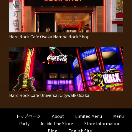
Hard Rock Cafe Osaka Namba Rock Shop
Hard Rock Cafe Universal Citywalk Osaka
トップページ
About
Limited Menu
Menu
Party
Inside The Store
Store Information
Blog
English Site