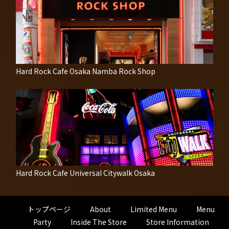
Hard Rock Cafe Osaka Namba Rock Shop
Hard Rock Cafe Universal Citywalk Osaka
トップページ
About
Limited Menu
Menu
Party
Inside The Store
Store Information