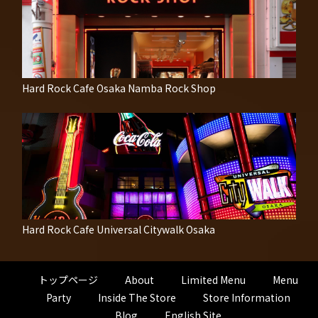
Hard Rock Cafe Osaka Namba Rock Shop
Hard Rock Cafe Universal Citywalk Osaka
トップページ
About
Limited Menu
Menu
Party
Inside The Store
Store Information
Blog
English Site