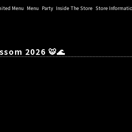
mited Menu
Menu
Party
Inside The Store
Store Informati
ossom 2026 🐯🌊