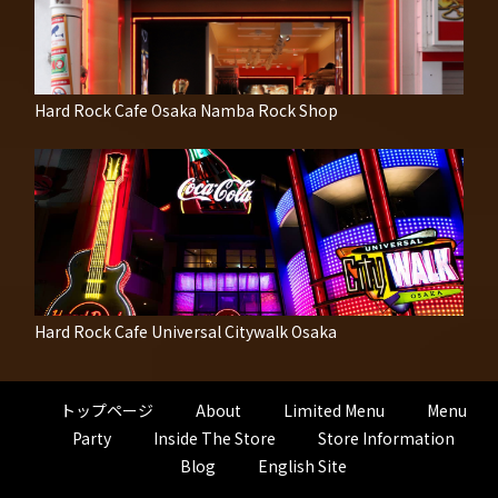
Hard Rock Cafe Osaka Namba Rock Shop
Hard Rock Cafe Universal Citywalk Osaka
トップページ
About
Limited Menu
Menu
Party
Inside The Store
Store Information
Blog
English Site